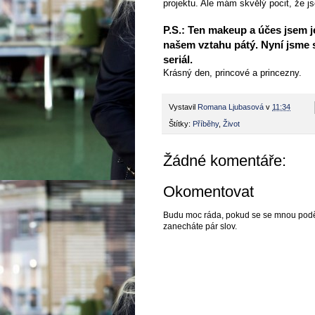
projektu. Ale mám skvělý pocit, že j
P.S.: Ten makeup a účes jsem j
našem vztahu pátý. Nyní jsme s
seriál.
Krásný den, princové a princezny.
Vystavil
Romana Ljubasová
v
11:34
Štítky:
Příběhy
,
Život
Žádné komentáře:
Okomentovat
Budu moc ráda, pokud se se mnou podělí
zanecháte pár slov.