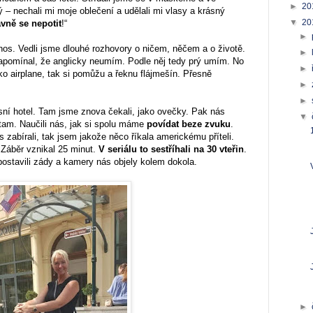
►
20
 – nechali mi moje oblečení a udělali mi vlasy a krásný
▼
20
vně se nepotit
!“
►
nos. Vedli jsme dlouhé rozhovory o ničem, něčem a o životě.
►
apomínal, že anglicky neumím. Podle něj tedy prý umím. No
►
o airplane, tak si pomůžu a řeknu flájmešín. Přesně
►
►
sní hotel. Tam jsme znova čekali, jako ovečky. Pak nás
▼
s tam. Naučili nás, jak si spolu máme
povídat beze zvuku
.
 zabírali, tak jsem jakože něco říkala americkému příteli.
 Záběr vznikal 25 minut.
V seriálu to sestříhali na 30 vteřin
.
ostavili zády a kamery nás objely kolem dokola.
►