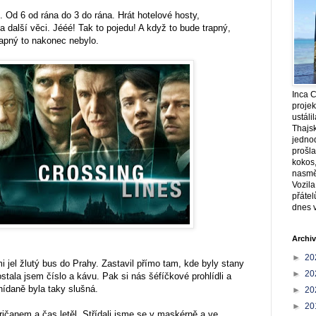
l. Od 6 od rána do 3 do rána. Hrát hotelové hosty,
 další věci. Jééé! Tak to pojedu! A když to bude trapný,
rapný to nakonec nebylo.
Inca C
projek
ustáli
Thajs
jednod
prošla
kokos,
nasmě
Vozila
přátel
dnes 
Archiv
►
20
i jel žlutý bus do Prahy. Zastavil přímo tam, kde byly stany
►
20
stala jsem číslo a kávu. Pak si nás šéfíčkové prohlídli a
Snídaně byla taky slušná.
►
20
►
20
ričanem a čas letěl. Střídali jsme se v maskérně a ve