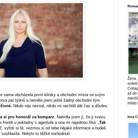
Roman
Žena, 
snílek
Collag
až do
ze sama obcházela první kliniky a obchodní místa se svým
menšíh
 sotva pár týdnů a neměla jsem ještě žádný obchodní tým.
místo k
ýživné
. Nikdo nás neznal, nikdo mi nechtěl dát čas a důvěru.
la si pro honorář za komparz
. Nabídla jsem jí, že ji svezu
Inca C
 frontě u pokladny v agentuře a ona mi najednou říká: „
Tak
č, vyfotí si tě, vezmou si od tebe nějaké informace a budeš
souhlasila. Nebylo to těžké rozhodnutí.