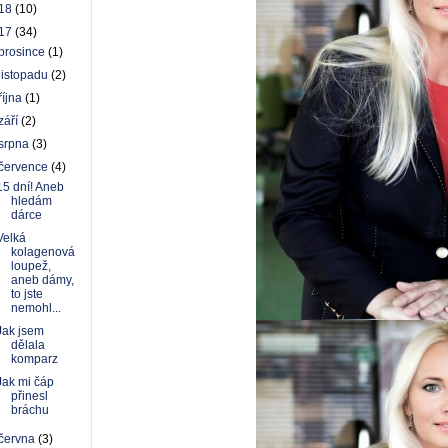
18
(10)
17
(34)
prosince
(1)
listopadu
(2)
října
(1)
září
(2)
srpna
(3)
července
(4)
15 dní! Aneb
hledám
dárce
Velká
kolagenová
loupež,
aneb dámy,
to jste
nemohl...
Jak jsem
dělala
komparz
Jak mi čáp
přinesl
bráchu
června
(3)