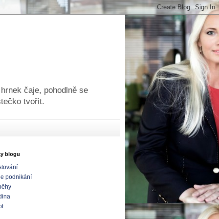
 hrnek čaje, pohodlně se
tečko tvořit.
ky blogu
tování
e podnikání
běhy
dina
ot