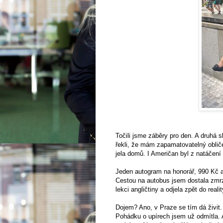
Točili jsme záběry pro den. A druhá 
řekli, že mám zapamatovatelný oblič
jela domů. I Američan byl z natáčení
Jeden autogram na honorář, 990 Kč 
Cestou na autobus jsem dostala zmrz
lekci angličtiny a odjela zpět do realit
Dojem? Ano, v Praze se tím dá živit.
Pohádku o upírech jsem už odmítla. 