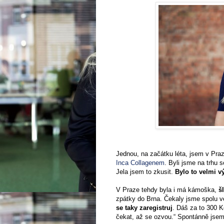
Jednou, na začátku léta, jsem v Pra
Inca Collagenem
. Byli jsme na trhu
Jela jsem to zkusit.
Bylo to velmi v
V Praze tehdy byla i má kámoška,
š
zpátky do Brna. Čekaly jsme spolu ve
se taky zaregistruj
. Dáš za to 300 K
čekat, až se ozvou.“ Spontánně jsem 