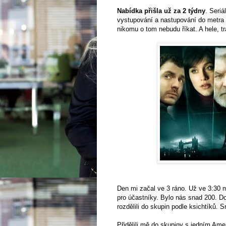
Nabídka přišla už za 2 týdny
. Seriá
vystupování a nastupování do metra a
nikomu o tom nebudu říkat. A hele, t
Den mi začal ve 3 ráno. Už ve 3:30 m
pro účastníky. Bylo nás snad 200. Do
rozdělili do skupin podle ksichtíků. 
Přidělili mě do skupiny s jedním Ame