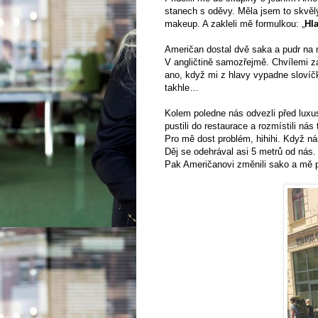
stanech s oděvy. Měla jsem to skvělý
makeup. A zakleli mě formulkou: „
Hla
Američan dostal dvě saka a pudr na 
V angličtině samozřejmě. Chvílemi z
ano, když mi z hlavy vypadne slovíčk
takhle…
Kolem poledne nás odvezli před luxu
pustili do restaurace a rozmístili ná
Pro mě dost problém, hihihi. Když nás
Děj se odehrával asi 5 metrů od nás.
Pak Američanovi změnili sako a mě p