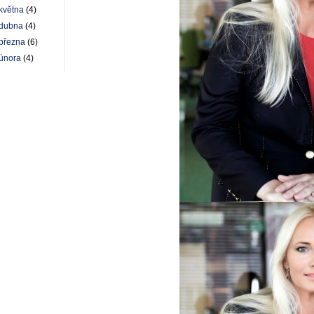
května
(4)
dubna
(4)
března
(6)
února
(4)