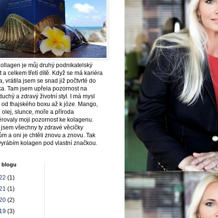
ollagen je můj druhý podnikatelský
t a celkem třetí dítě. Když se má kariéra
la, vrátila jsem se snad již počtvrté do
ka. Tam jsem upřela pozornost na
uchý a zdravý životní styl. I má mysl
 od thajského boxu až k józe. Mango,
 olej, slunce, moře a příroda
rovaly moji pozornost ke kolagenu.
 jsem všechny ty zdravé věcičky
ům a oni je chtěli znovu a znovu. Tak
vyrábím kolagen pod vlastní značkou.
 blogu
22
(1)
21
(1)
20
(2)
19
(3)