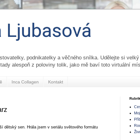
 Ljubasová
tovatelky, podnikatelky a věčného snílka. Udělejte si velký
 tady alespoň z poloviny tolik, jako mě baví toto virtuální mís
ě
Inca Collagen
Kontakt
Rubri
Ces
arz
Moj
Pří
Ro
lší dětský sen. Hrála jsem v seriálu světového formátu
Živ