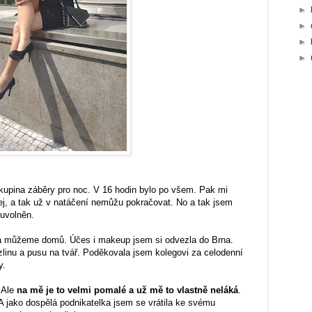
►
►
►
►
skupina záběry pro noc. V 16 hodin bylo po všem. Pak mi
ej, a tak už v natáčení nemůžu pokračovat. No a tak jsem
 uvolněn.
a můžeme domů. Účes i makeup jsem si odvezla do Brna.
linu a pusu na tvář. Poděkovala jsem kolegovi za celodenní
y.
 Ale
na mě je to velmi pomalé a už mě to vlastně neláká
.
A jako dospělá podnikatelka jsem se vrátila ke svému