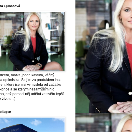
a Ljubasová
dcera, matka, podnikatelka, věčný
 a optimistka. Stojím za produktem Inca
en, který jsem si vymyslela od začátku
 konce a se kterým nezamýšlím nic
o, než pomocí něj udělat ze světa lepší
 životu. :)
ollagen